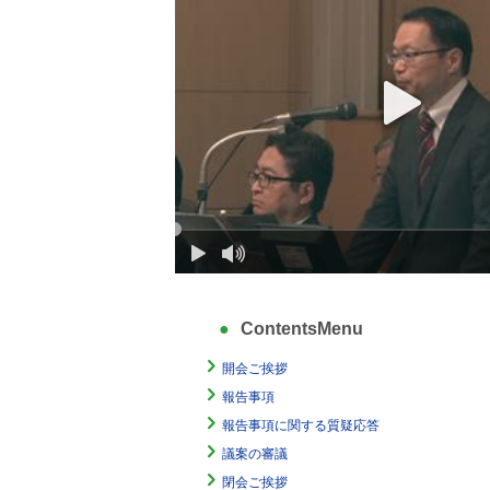
ContentsMenu
開会ご挨拶
報告事項
報告事項に関する質疑応答
議案の審議
閉会ご挨拶